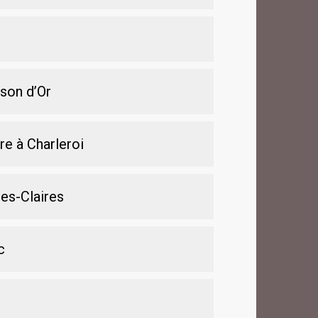
son d’Or
re à Charleroi
es-Claires
c