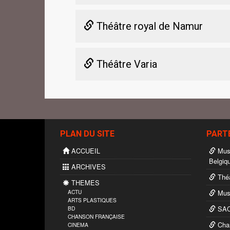
Théâtre royal de Namur
Théâtre Varia
PLAN DU SITE
PART
ACCUEIL
Musé
Belgiq
ARCHIVES
Théâ
THEMES
ACTU
Musi
ARTS PLASTIQUES
SAC
BD
CHANSON FRANÇAISE
Char
CINEMA