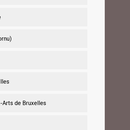
e
rnu)
lles
-Arts de Bruxelles