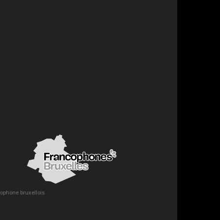
ncophone bruxellois