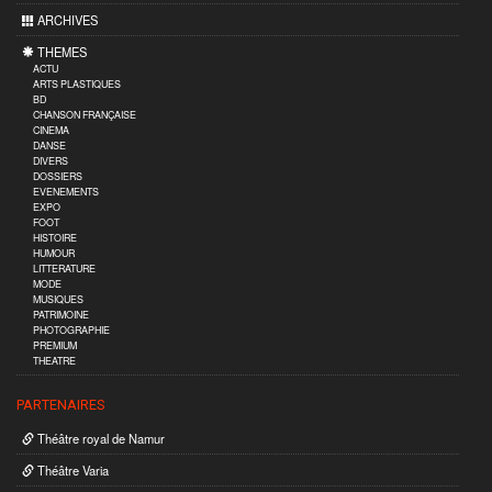
ARCHIVES
THEMES
ACTU
ARTS PLASTIQUES
BD
CHANSON FRANÇAISE
CINEMA
DANSE
DIVERS
DOSSIERS
EVENEMENTS
EXPO
FOOT
HISTOIRE
HUMOUR
LITTERATURE
MODE
MUSIQUES
PATRIMOINE
PHOTOGRAPHIE
PREMIUM
THEATRE
PARTENAIRES
Théâtre royal de Namur
Théâtre Varia