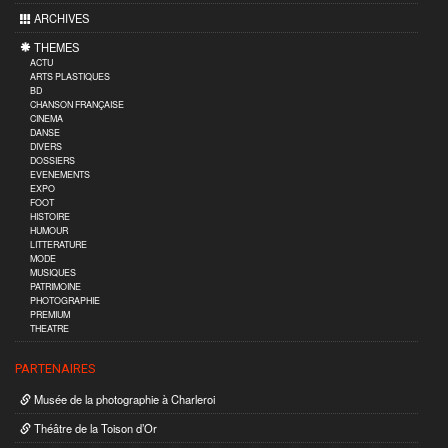
ARCHIVES
THEMES
ACTU
ARTS PLASTIQUES
BD
CHANSON FRANÇAISE
CINEMA
DANSE
DIVERS
DOSSIERS
EVENEMENTS
EXPO
FOOT
HISTOIRE
HUMOUR
LITTERATURE
MODE
MUSIQUES
PATRIMOINE
PHOTOGRAPHIE
PREMIUM
THEATRE
PARTENAIRES
Musée de la photographie à Charleroi
Théâtre de la Toison d’Or