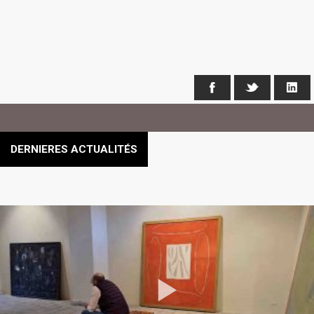
Facebook
X
Li
DERNIERES ACTUALITÉS