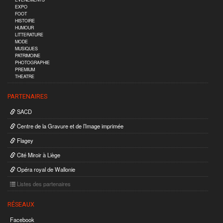
EXPO
FOOT
HISTOIRE
HUMOUR
LITTERATURE
MODE
MUSIQUES
PATRIMOINE
PHOTOGRAPHIE
PREMIUM
THEATRE
PARTENAIRES
SACD
Centre de la Gravure et de l’Image imprimée
Flagey
Cité Miroir à Liège
Opéra royal de Wallonie
Listes des partenaires
RÉSEAUX
Facebook