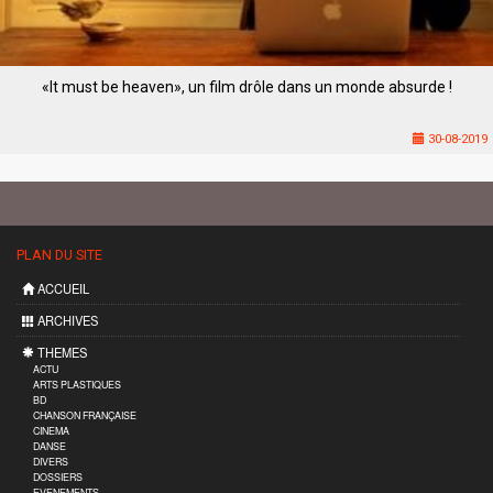
«It must be heaven», un film drôle dans un monde absurde !
30-08-2019
PLAN DU SITE
ACCUEIL
ARCHIVES
THEMES
ACTU
ARTS PLASTIQUES
BD
CHANSON FRANÇAISE
CINEMA
DANSE
DIVERS
DOSSIERS
EVENEMENTS