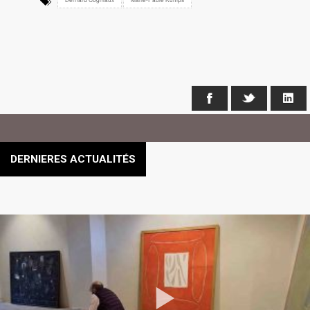
Facebook
X
Li
DERNIERES ACTUALITÉS