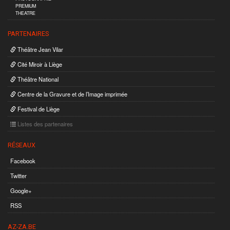
PREMIUM
THEATRE
PARTENAIRES
Théâtre Jean Vilar
Cité Miroir à Liège
Théâtre National
Centre de la Gravure et de l’Image imprimée
Festival de Liège
Listes des partenaires
RÉSEAUX
Facebook
Twitter
Google+
RSS
AZ-ZA.BE