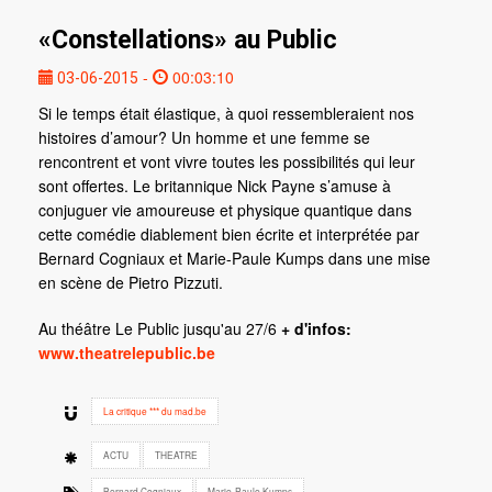
«Constellations» au Public
-
00:03:10
03-06-2015
Si le temps était élastique, à quoi ressembleraient nos
histoires d’amour? Un homme et une femme se
rencontrent et vont vivre toutes les possibilités qui leur
sont offertes. Le britannique Nick Payne s’amuse à
conjuguer vie amoureuse et physique quantique dans
cette comédie diablement bien écrite et interprétée par
Bernard Cogniaux et Marie-Paule Kumps dans une mise
en scène de Pietro Pizzuti.
Au théâtre Le Public jusqu'au 27/6
+ d'infos:
www.theatrelepublic.be
La critique *** du mad.be
ACTU
THEATRE
Bernard Cogniaux
Marie-Paule Kumps