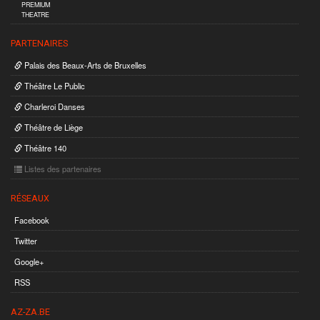
PREMIUM
THEATRE
PARTENAIRES
Palais des Beaux-Arts de Bruxelles
Théâtre Le Public
Charleroi Danses
Théâtre de Liège
Théâtre 140
Listes des partenaires
RÉSEAUX
Facebook
Twitter
Google+
RSS
AZ-ZA.BE