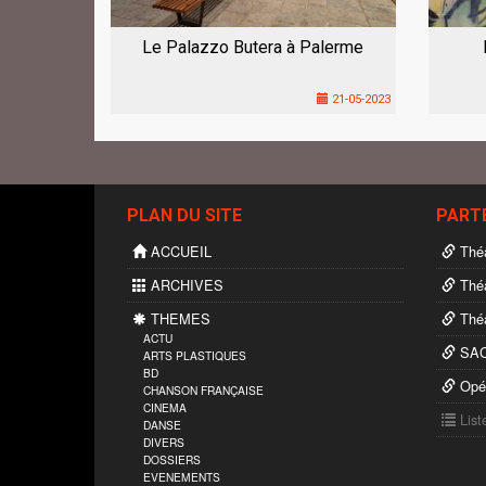
Le Palazzo Butera à Palerme
21-05-2023
PLAN DU SITE
PART
ACCUEIL
Théâ
ARCHIVES
Théâ
THEMES
Théâ
ACTU
SA
ARTS PLASTIQUES
BD
Opér
CHANSON FRANÇAISE
CINEMA
List
DANSE
DIVERS
DOSSIERS
EVENEMENTS