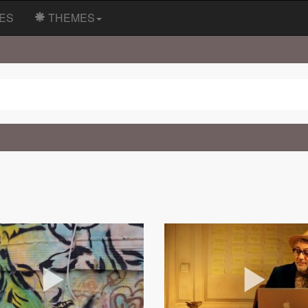
ES
THEMES