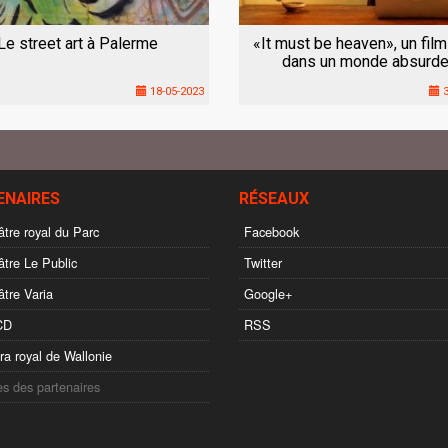
Le street art à Palerme
«It must be heaven», un film
dans un monde absurde
18-05-2023
3
ENAIRES
RÉSEAUX
tre royal du Parc
Facebook
tre Le Public
Twitter
tre Varia
Google+
CD
RSS
a royal de Wallonie
es des partenaires