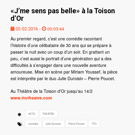
«J’me sens pas belle» à la Toison
d’Or
-
00:03:44
05-02-2016
Au premier regard, c’est une comédie racontant
l’histoire d’une célibataire de 30 ans qui se prépare à
passer la nuit avec un coup d’un soir. En grattant un
peu, c’est aussi le portrait d’une génération qui a des
difficultés à s’engager dans une nouvelle aventure
amoureuse. Mise en scène par Miriam Youssef, la pièce
est interpréte par le duo Julie Duroisin – Pierre Poucet.
Au Théâtre de la Toison d'Or jusqu'au 14/2
www.ttotheatre.com
ACTU
THEATRE
comédie
Julie Duroisin
Pierre Poucet
TTO