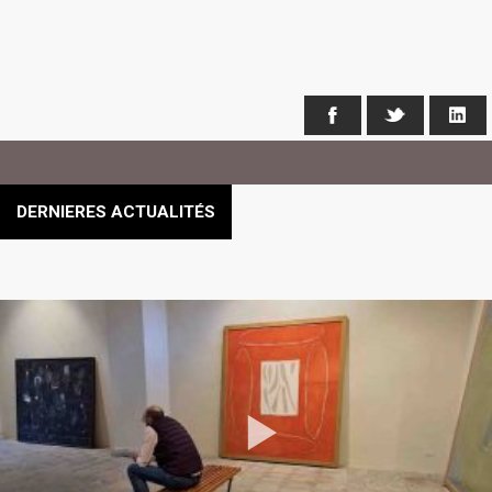
Facebook
X
Li
DERNIERES ACTUALITÉS