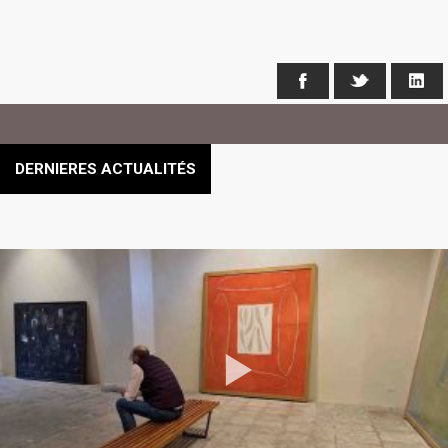
Facebook
X
Li
DERNIERES ACTUALITÉS