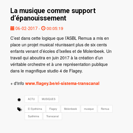
La musique comme support
d’épanouissement
-
00:05:19
06-02-2017
C’est dans cette logique que l’ASBL Remua a mis en
place un projet musical réunissant plus de six cents
enfants venant d’écoles d’Ixelles et de Molenbeek. Un
travail qui aboutira en juin 2017 à la création d’un
véritable orchestre et à une représentation publique
dans le magnifique studio 4 de Flagey.
+ d'info
www.flagey.be/el-sistema-transcanal
ACTU
MUSIQUES
El Systhéma
Flagey
Molenbeek
musique
Remua
Systhéma
Transcanal