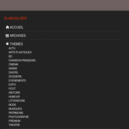
PLAN DU SITE
ACCUEIL
ARCHIVES
THEMES
ACTU
ARTS PLASTIQUES
BD
CHANSON FRANÇAISE
CINEMA
DANSE
DIVERS
DOSSIERS
EVENEMENTS
EXPO
FOOT
HISTOIRE
HUMOUR
LITTERATURE
MODE
MUSIQUES
PATRIMOINE
PHOTOGRAPHIE
PREMIUM
THEATRE