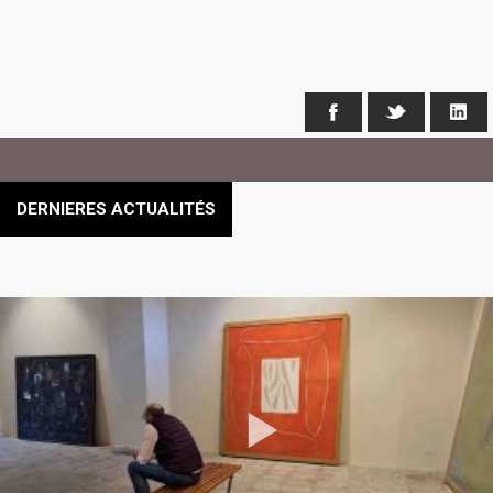
Facebook
X
Li
DERNIERES ACTUALITÉS