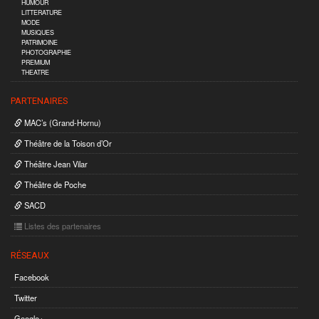
HUMOUR
LITTERATURE
MODE
MUSIQUES
PATRIMOINE
PHOTOGRAPHIE
PREMIUM
THEATRE
PARTENAIRES
MAC’s (Grand-Hornu)
Théâtre de la Toison d’Or
Théâtre Jean Vilar
Théâtre de Poche
SACD
Listes des partenaires
RÉSEAUX
Facebook
Twitter
Google+