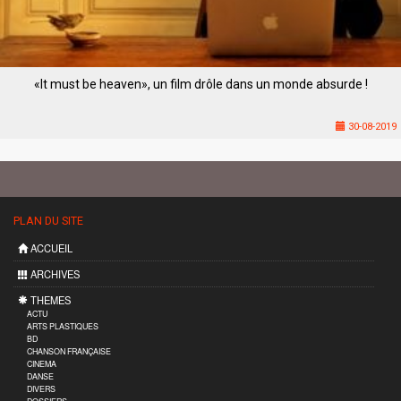
«It must be heaven», un film drôle dans un monde absurde !
30-08-2019
PLAN DU SITE
ACCUEIL
ARCHIVES
THEMES
ACTU
ARTS PLASTIQUES
BD
CHANSON FRANÇAISE
CINEMA
DANSE
DIVERS