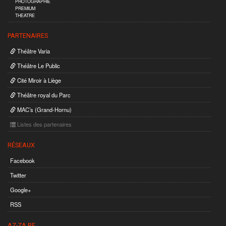
PHOTOGRAPHIE
PREMIUM
THEATRE
PARTENAIRES
Théâtre Varia
Théâtre Le Public
Cité Miroir à Liège
Théâtre royal du Parc
MAC’s (Grand-Hornu)
Listes des partenaires
RÉSEAUX
Facebook
Twitter
Google+
RSS
AZ-ZA.BE