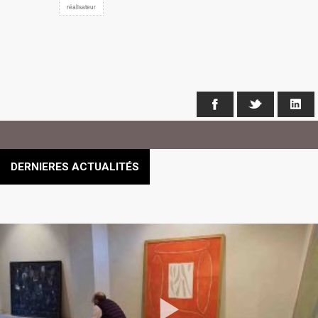
réalisateur
Facebook
X
Li
DERNIERES ACTUALITÉS