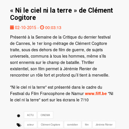
« Ni le ciel ni la terre » de Clément
Cogitore
-
00:03:13
02-10-2015
Présenté à la Semaine de la Critique du dernier festival
de Cannes, le 1er long-métrage de Clément Cogitore
traite, sous des dehors de film de guerre, de sujets
universels, communs à tous les hommes, même s’ils
sont ennemis sur le champ de bataille. Thriller
existentiel, son film permet à Jérémie Renier de
rencontrer un rôle fort et profond qu’il tient à merveille.
"Ni le ciel ni la terre" est présenté dans le cadre du
Festival du Film Francophone de Namur
www.fiff.be
"Ni
le ciel ni la terre" sort sur les écrans le 7/10
ACTU
CINEMA
acteur
Clément Cogitore
comédien
film
Jérémie Rénier