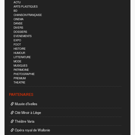
ACTU
ARTS PLASTIQUES
BD
CHANSON FRANÇAISE
CINEMA
DANSE
DIVERS
DOSSIERS
EVENEMENTS
EXPO
FOOT
HISTOIRE
HUMOUR
LITTERATURE
MODE
MUSIQUES
PATRIMOINE
PHOTOGRAPHIE
PREMIUM
THEATRE
PARTENAIRES
Musée d’Ixelles
Cité Miroir à Liège
Théâtre Varia
Opéra royal de Wallonie