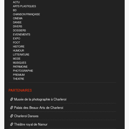
ACTU
ARTS PLASTIQUES
BD
CHANSON FRANÇAISE
CINEMA
DANSE
DIVERS
DOSSIERS
EVENEMENTS
EXPO
FOOT
HISTOIRE
HUMOUR
LITTERATURE
MODE
MUSIQUES
PATRIMOINE
PHOTOGRAPHIE
PREMIUM
THEATRE
PARTENAIRES
Musée de la photographie à Charleroi
Palais des Beaux-Arts de Charleroi
Charleroi Danses
Théâtre royal de Namur