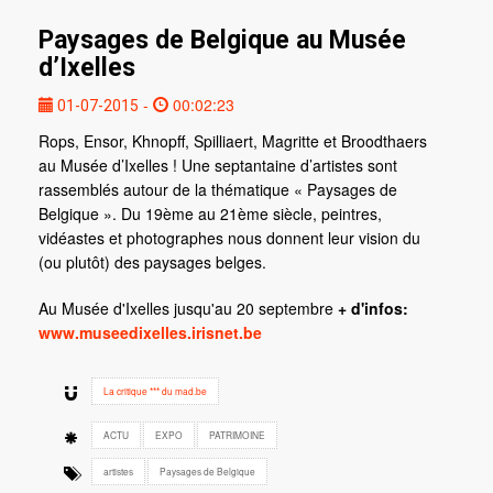
Paysages de Belgique au Musée
d’Ixelles
-
00:02:23
01-07-2015
Rops, Ensor, Khnopff, Spilliaert, Magritte et Broodthaers
au Musée d’Ixelles ! Une septantaine d’artistes sont
rassemblés autour de la thématique « Paysages de
Belgique ». Du 19ème au 21ème siècle, peintres,
vidéastes et photographes nous donnent leur vision du
(ou plutôt) des paysages belges.
Au Musée d'Ixelles jusqu'au 20 septembre
+ d'infos:
www.museedixelles.irisnet.be
La critique *** du mad.be
ACTU
EXPO
PATRIMOINE
artistes
Paysages de Belgique