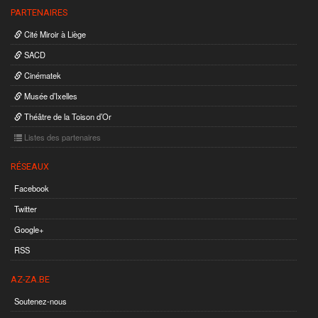
PARTENAIRES
Cité Miroir à Liège
SACD
Cinématek
Musée d’Ixelles
Théâtre de la Toison d’Or
Listes des partenaires
RÉSEAUX
Facebook
Twitter
Google+
RSS
AZ-ZA.BE
Soutenez-nous