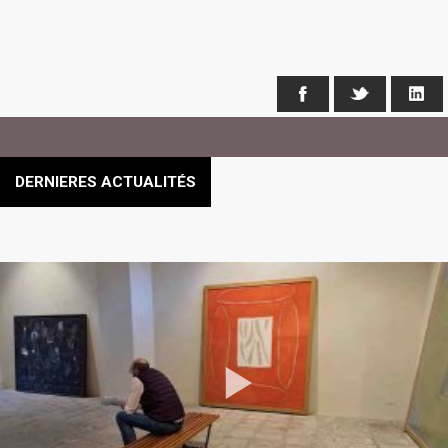
Facebook
X
Li
DERNIERES ACTUALITÉS