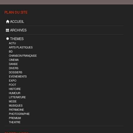
PLAN DU SITE
ACCUEIL
ARCHIVES
THEMES
ACTU
ARTS PLASTIQUES
BD
CHANSON FRANÇAISE
CINEMA
DANSE
DIVERS
DOSSIERS
EVENEMENTS
EXPO
FOOT
HISTOIRE
HUMOUR
LITTERATURE
MODE
MUSIQUES
PATRIMOINE
PHOTOGRAPHIE
PREMIUM
THEATRE