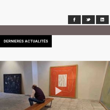
Facebook
X
Li
DERNIERES ACTUALITÉS