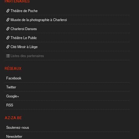
PARTENAIRES
Théâtre de Poche
Musée de la photographie à Charleroi
Charleroi Danses
Théâtre Le Public
Cité Miroir à Liège
Listes des partenaires
RÉSEAUX
Facebook
Twitter
Google+
RSS
AZ-ZA.BE
Soutenez-nous
Newsletter