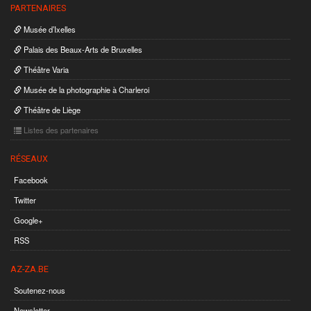
PARTENAIRES
Musée d’Ixelles
Palais des Beaux-Arts de Bruxelles
Théâtre Varia
Musée de la photographie à Charleroi
Théâtre de Liège
Listes des partenaires
RÉSEAUX
Facebook
Twitter
Google+
RSS
AZ-ZA.BE
Soutenez-nous
Newsletter