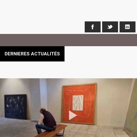
Facebook
X
Li
DERNIERES ACTUALITÉS