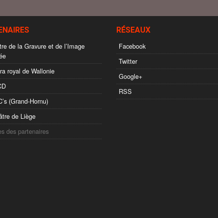
ENAIRES
RÉSEAUX
re de la Gravure et de l’Image
Facebook
ée
Twitter
a royal de Wallonie
Google+
CD
RSS
s (Grand-Hornu)
tre de Liège
es des partenaires