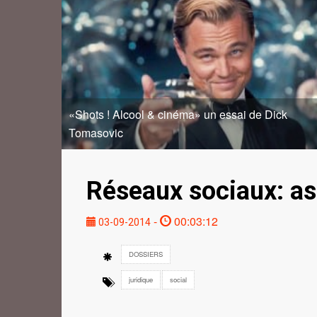
«Shots ! Alcool & cinéma» un essai de Dick
Tomasovic
Réseaux sociaux: asp
-
00:03:12
03-09-2014
DOSSIERS
juridique
social