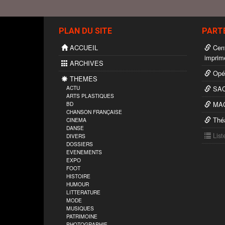
PLAN DU SITE
PART
ACCUEIL
Cent
imprim
ARCHIVES
Opér
THEMES
ACTU
SA
ARTS PLASTIQUES
MAC’
BD
CHANSON FRANÇAISE
Théâ
CINEMA
DANSE
List
DIVERS
DOSSIERS
EVENEMENTS
EXPO
FOOT
HISTOIRE
HUMOUR
LITTERATURE
MODE
MUSIQUES
PATRIMOINE
PHOTOGRAPHIE