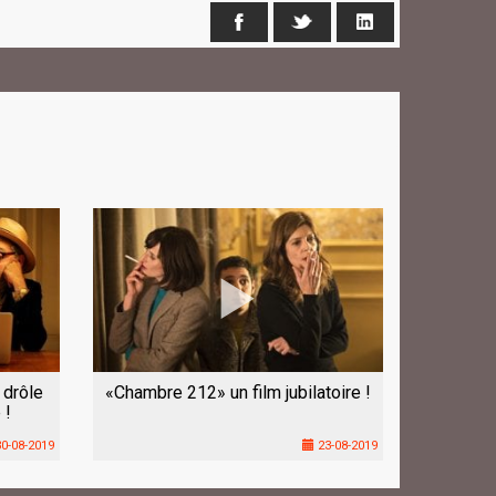
Facebook
X
LinkedIn
 drôle
«Chambre 212» un film jubilatoire !
 !
0-08-2019
23-08-2019