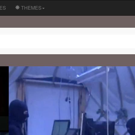
ES
THEMES