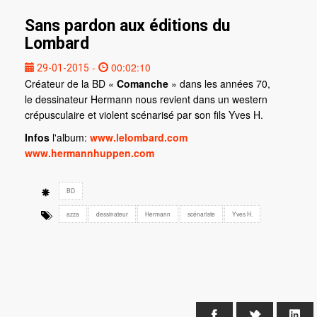
Sans pardon aux éditions du
Lombard
-
00:02:10
29-01-2015
Créateur de la BD «
Comanche
» dans les années 70,
le dessinateur Hermann nous revient dans un western
crépusculaire et violent scénarisé par son fils Yves H.
Infos
l'album:
www.lelombard.com
www.hermannhuppen.com
BD
azza
dessinateur
Hermann
scénariste
Yves H.
Facebook
X
Li