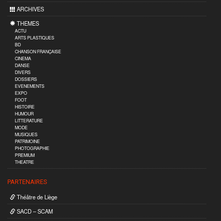
ARCHIVES
THEMES
ACTU
ARTS PLASTIQUES
BD
CHANSON FRANÇAISE
CINEMA
DANSE
DIVERS
DOSSIERS
EVENEMENTS
EXPO
FOOT
HISTOIRE
HUMOUR
LITTERATURE
MODE
MUSIQUES
PATRIMOINE
PHOTOGRAPHIE
PREMIUM
THEATRE
PARTENAIRES
Théâtre de Liège
SACD – SCAM