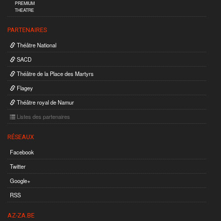
PREMIUM
THEATRE
PARTENAIRES
Théâtre National
SACD
Théâtre de la Place des Martyrs
Flagey
Théâtre royal de Namur
Listes des partenaires
RÉSEAUX
Facebook
Twitter
Google+
RSS
AZ-ZA.BE