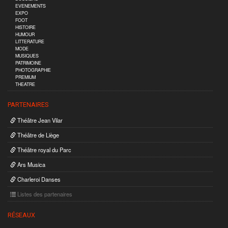
EVENEMENTS
EXPO
FOOT
HISTOIRE
HUMOUR
LITTERATURE
MODE
MUSIQUES
PATRIMOINE
PHOTOGRAPHIE
PREMIUM
THEATRE
PARTENAIRES
Théâtre Jean Vilar
Théâtre de Liège
Théâtre royal du Parc
Ars Musica
Charleroi Danses
Listes des partenaires
RÉSEAUX