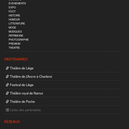
EVENEMENTS
EXPO
FOOT
HISTOIRE
HUMOUR
LITTERATURE
MODE
MUSIQUES
PATRIMOINE
PHOTOGRAPHIE
PREMIUM
THEATRE
PARTENAIRES
Théâtre de Liège
Théâtre de L’Ancre à Charleroi
Festival de Liège
Théâtre royal de Namur
Théâtre de Poche
Listes des partenaires
RÉSEAUX