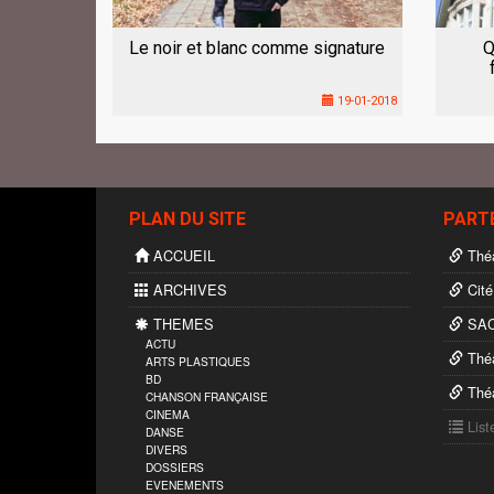
Le noir et blanc comme signature
Q
19-01-2018
PLAN DU SITE
PART
ACCUEIL
Théâ
ARCHIVES
Cité
THEMES
SAC
ACTU
Théâ
ARTS PLASTIQUES
BD
Théâ
CHANSON FRANÇAISE
CINEMA
List
DANSE
DIVERS
DOSSIERS
EVENEMENTS