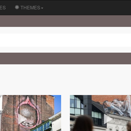
ES
THEMES