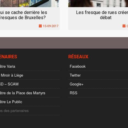
ui se cache derrière les
Les fresque de rues créen
fresques de Bruxelles?
débat
15-09-2017
0
ENAIRES
RÉSEAUX
tre Varia
Facebook
 Miroir à Liège
Twitter
D – SCAM
Google+
tre de la Place des Martyrs
RSS
tre Le Public
es des partenaires