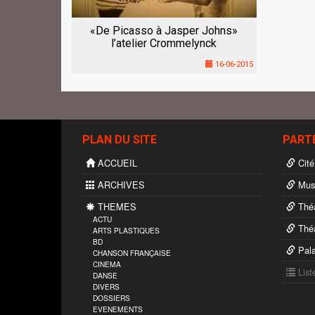
«De Picasso à Jasper Johns»
l’atelier Crommelynck
16-06-2015
PLAN DU SITE
PART
ACCUEIL
Cité
ARCHIVES
Musé
THEMES
Théâ
ACTU
Théâ
ARTS PLASTIQUES
BD
Pala
CHANSON FRANÇAISE
CINEMA
List
DANSE
DIVERS
DOSSIERS
EVENEMENTS