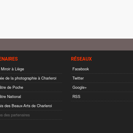
ENAIRES
RÉSEAUX
 Miroir à Liège
Facebook
e de la photographie à Charleroi
Twitter
tre de Poche
Google+
tre National
RSS
is des Beaux-Arts de Charleroi
es des partenaires