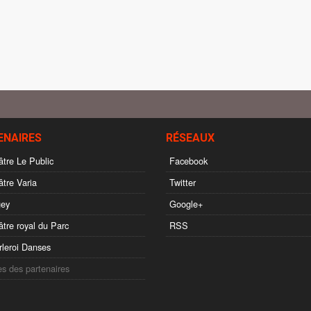
ENAIRES
RÉSEAUX
tre Le Public
Facebook
tre Varia
Twitter
ey
Google+
tre royal du Parc
RSS
leroi Danses
es des partenaires