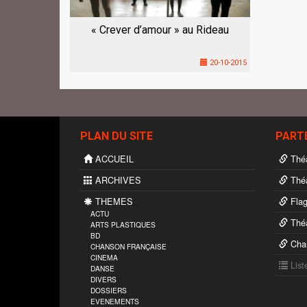
« Crever d’amour » au Rideau
20-10-2015
PLAN DU SITE
PART
ACCUEIL
Théâ
ARCHIVES
Théâ
THEMES
Flag
ACTU
Théâ
ARTS PLASTIQUES
BD
Char
CHANSON FRANÇAISE
CINEMA
List
DANSE
DIVERS
DOSSIERS
EVENEMENTS