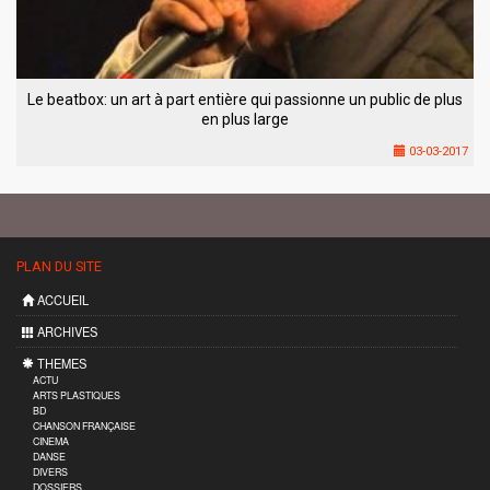
Le beatbox: un art à part entière qui passionne un public de plus
en plus large
03-03-2017
PLAN DU SITE
ACCUEIL
ARCHIVES
THEMES
ACTU
ARTS PLASTIQUES
BD
CHANSON FRANÇAISE
CINEMA
DANSE
DIVERS
DOSSIERS