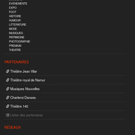
EVENEMENTS
EXPO
FOOT
HISTOIRE
HUMOUR
LITTERATURE
MODE
MUSIQUES
PATRIMOINE
PHOTOGRAPHIE
PREMIUM
THEATRE
PARTENAIRES
Théâtre Jean Vilar
Théâtre royal de Namur
Musiques Nouvelles
Charleroi Danses
Théâtre 140
Listes des partenaires
RÉSEAUX