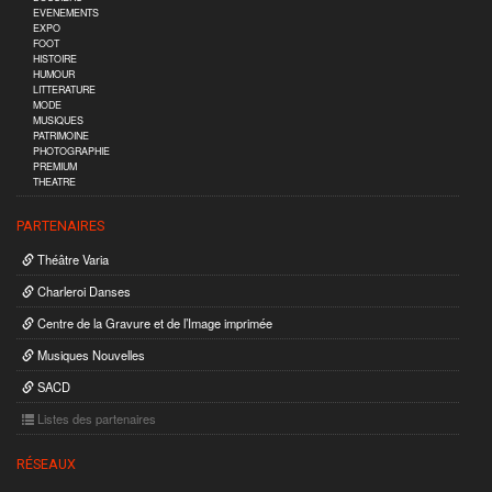
EVENEMENTS
EXPO
FOOT
HISTOIRE
HUMOUR
LITTERATURE
MODE
MUSIQUES
PATRIMOINE
PHOTOGRAPHIE
PREMIUM
THEATRE
PARTENAIRES
Théâtre Varia
Charleroi Danses
Centre de la Gravure et de l’Image imprimée
Musiques Nouvelles
SACD
Listes des partenaires
RÉSEAUX