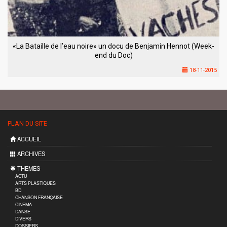
«La Bataille de l’eau noire» un docu de Benjamin Hennot (Week-
end du Doc)
18-11-2015
PLAN DU SITE
ACCUEIL
ARCHIVES
THEMES
ACTU
ARTS PLASTIQUES
BD
CHANSON FRANÇAISE
CINEMA
DANSE
DIVERS
DOSSIERS