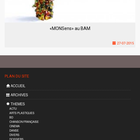
«MONSens» au BAM
27-07-2015
PLAN DU SITE
ACCUEIL
ARCHIVES
THEMES
ACTU
ARTS PLASTIQUES
BD
CHANSON FRANÇAISE
CINEMA
DANSE
DIVERS
DOSSIERS