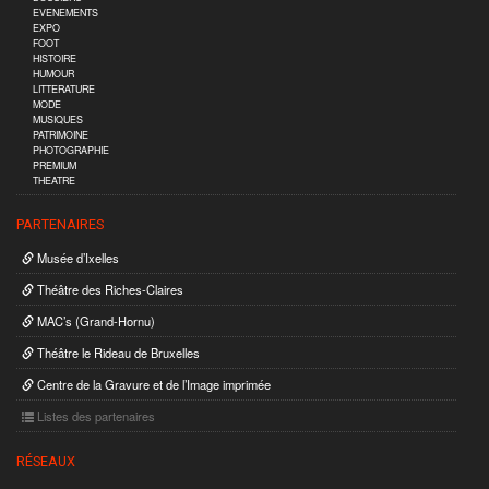
EVENEMENTS
EXPO
FOOT
HISTOIRE
HUMOUR
LITTERATURE
MODE
MUSIQUES
PATRIMOINE
PHOTOGRAPHIE
PREMIUM
THEATRE
PARTENAIRES
Musée d’Ixelles
Théâtre des Riches-Claires
MAC’s (Grand-Hornu)
Théâtre le Rideau de Bruxelles
Centre de la Gravure et de l’Image imprimée
Listes des partenaires
RÉSEAUX