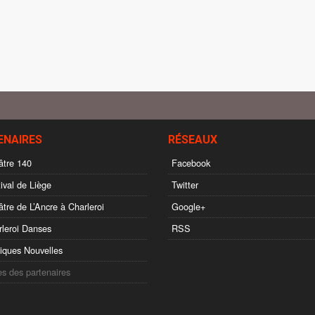
ENAIRES
RÉSEAUX
tre 140
Facebook
ival de Liège
Twitter
tre de L’Ancre à Charleroi
Google+
leroi Danses
RSS
ques Nouvelles
es des partenaires