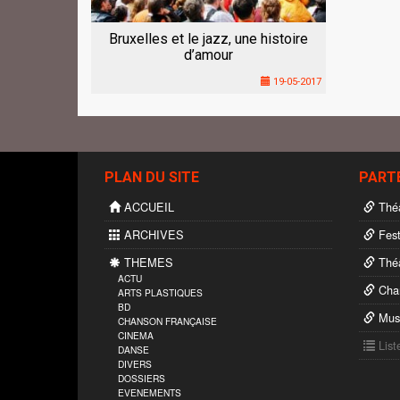
Bruxelles et le jazz, une histoire
d’amour
19-05-2017
PLAN DU SITE
PART
ACCUEIL
Théâ
ARCHIVES
Fest
THEMES
Théâ
ACTU
Char
ARTS PLASTIQUES
BD
Musi
CHANSON FRANÇAISE
CINEMA
List
DANSE
DIVERS
DOSSIERS
EVENEMENTS