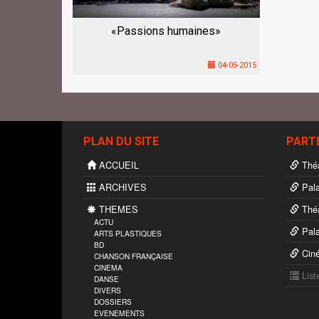
«Passions humaines»
04-05-2015
PLAN DU SITE
PART
ACCUEIL
Théâ
ARCHIVES
Pala
THEMES
Théâ
ACTU
Pala
ARTS PLASTIQUES
BD
Cin
CHANSON FRANÇAISE
CINEMA
List
DANSE
DIVERS
DOSSIERS
EVENEMENTS