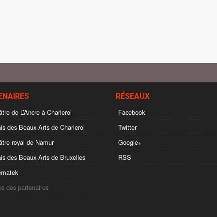
ENAIRES
RÉSEAUX
tre de L’Ancre à Charleroi
Facebook
is des Beaux-Arts de Charleroi
Twitter
tre royal de Namur
Google+
is des Beaux-Arts de Bruxelles
RSS
ématek
es des partenaires