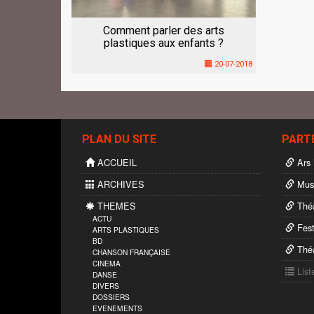
Comment parler des arts
plastiques aux enfants ?
20-07-2018
PLAN DU SITE
PART
ACCUEIL
Ars 
ARCHIVES
Musi
THEMES
Théâ
ACTU
Fest
ARTS PLASTIQUES
BD
Théâ
CHANSON FRANÇAISE
CINEMA
List
DANSE
DIVERS
DOSSIERS
EVENEMENTS