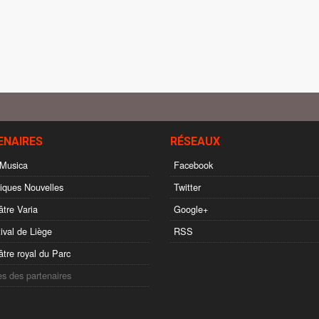
ENAIRES
RÉSEAUX
Musica
Facebook
ques Nouvelles
Twitter
tre Varia
Google+
ival de Liège
RSS
tre royal du Parc
es des partenaires