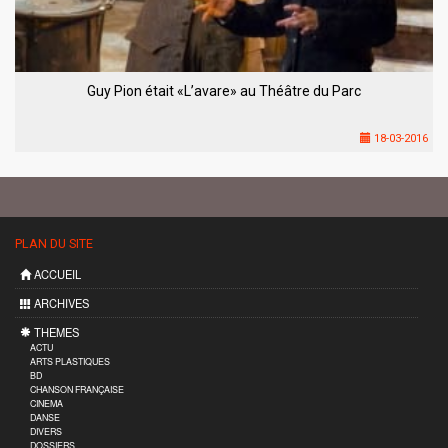
Guy Pion était «L’avare» au Théâtre du Parc
18-03-2016
PLAN DU SITE
ACCUEIL
ARCHIVES
THEMES
ACTU
ARTS PLASTIQUES
BD
CHANSON FRANÇAISE
CINEMA
DANSE
DIVERS
DOSSIERS