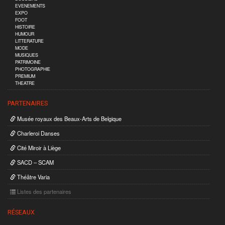
EVENEMENTS
EXPO
FOOT
HISTOIRE
HUMOUR
LITTERATURE
MODE
MUSIQUES
PATRIMOINE
PHOTOGRAPHIE
PREMIUM
THEATRE
PARTENAIRES
Musée royaux des Beaux-Arts de Belgique
Charleroi Danses
Cité Miroir à Liège
SACD – SCAM
Théâtre Varia
Listes des partenaires
RÉSEAUX