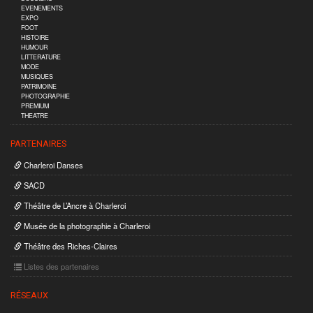
EVENEMENTS
EXPO
FOOT
HISTOIRE
HUMOUR
LITTERATURE
MODE
MUSIQUES
PATRIMOINE
PHOTOGRAPHIE
PREMIUM
THEATRE
PARTENAIRES
Charleroi Danses
SACD
Théâtre de L’Ancre à Charleroi
Musée de la photographie à Charleroi
Théâtre des Riches-Claires
Listes des partenaires
RÉSEAUX