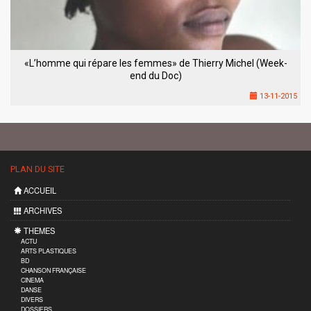
«L’homme qui répare les femmes» de Thierry Michel (Week-
end du Doc)
13-11-2015
PLAN DU SITE
ACCUEIL
ARCHIVES
THEMES
ACTU
ARTS PLASTIQUES
BD
CHANSON FRANÇAISE
CINEMA
DANSE
DIVERS
DOSSIERS