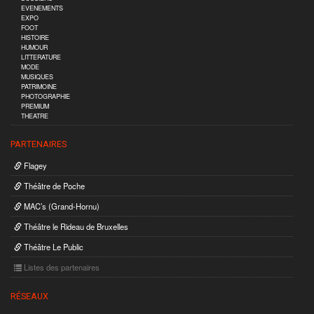
EVENEMENTS
EXPO
FOOT
HISTOIRE
HUMOUR
LITTERATURE
MODE
MUSIQUES
PATRIMOINE
PHOTOGRAPHIE
PREMIUM
THEATRE
PARTENAIRES
Flagey
Théâtre de Poche
MAC’s (Grand-Hornu)
Théâtre le Rideau de Bruxelles
Théâtre Le Public
Listes des partenaires
RÉSEAUX