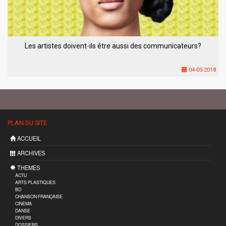
Les artistes doivent-ils être aussi des communicateurs?
04-05-2018
PLAN DU SITE
ACCUEIL
ARCHIVES
THEMES
ACTU
ARTS PLASTIQUES
BD
CHANSON FRANÇAISE
CINEMA
DANSE
DIVERS
DOSSIERS