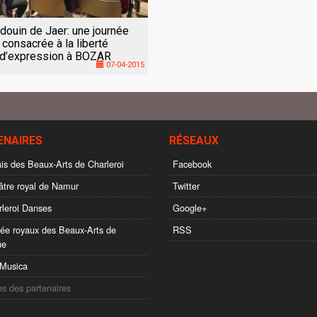
douin de Jaer: une journée
consacrée à la liberté
d’expression à BOZAR
07-04-2015
ENAIRES
RÉSEAUX
is des Beaux-Arts de Charleroi
Facebook
tre royal de Namur
Twitter
leroi Danses
Google+
e royaux des Beaux-Arts de
RSS
ue
Musica
es des partenaires