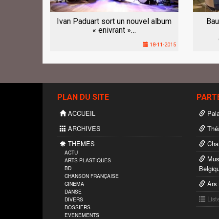
Ivan Paduart sort un nouvel album
Bau
« enivrant »…
18-11-2015
PLAN DU SITE
PART
ACCUEIL
Pala
ARCHIVES
Théâ
THEMES
Char
ACTU
Musé
ARTS PLASTIQUES
Belgiq
BD
CHANSON FRANÇAISE
Ars 
CINEMA
DANSE
List
DIVERS
DOSSIERS
EVENEMENTS