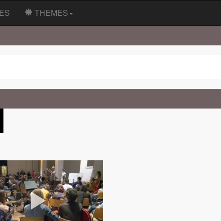
ES
THEMES