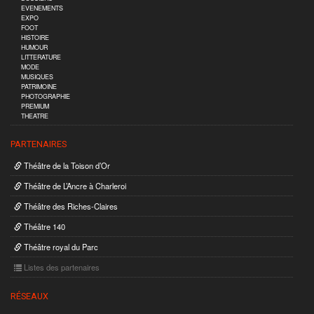
EVENEMENTS
EXPO
FOOT
HISTOIRE
HUMOUR
LITTERATURE
MODE
MUSIQUES
PATRIMOINE
PHOTOGRAPHIE
PREMIUM
THEATRE
PARTENAIRES
Théâtre de la Toison d’Or
Théâtre de L’Ancre à Charleroi
Théâtre des Riches-Claires
Théâtre 140
Théâtre royal du Parc
Listes des partenaires
RÉSEAUX