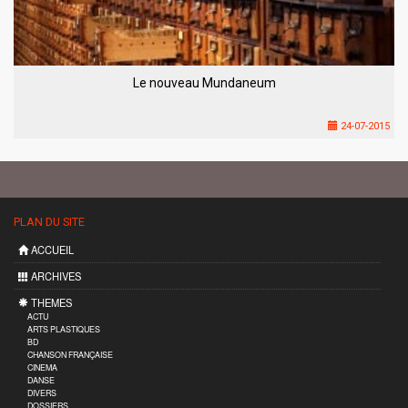
Le nouveau Mundaneum
24-07-2015
PLAN DU SITE
ACCUEIL
ARCHIVES
THEMES
ACTU
ARTS PLASTIQUES
BD
CHANSON FRANÇAISE
CINEMA
DANSE
DIVERS
DOSSIERS