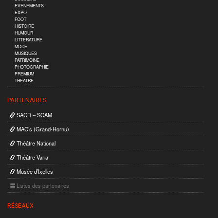
EVENEMENTS
EXPO
FOOT
HISTOIRE
HUMOUR
LITTERATURE
MODE
MUSIQUES
PATRIMOINE
PHOTOGRAPHIE
PREMIUM
THEATRE
PARTENAIRES
SACD – SCAM
MAC’s (Grand-Hornu)
Théâtre National
Théâtre Varia
Musée d’Ixelles
Listes des partenaires
RÉSEAUX