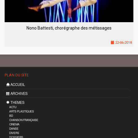
Nono Battesti, chorégraphe des métissages
22-06-2018
PLAN DU SITE
ACCUEIL
ARCHIVES
THEMES
ACTU
ARTS PLASTIQUES
BD
CHANSON FRANÇAISE
CINEMA
DANSE
DIVERS
DOSSIERS