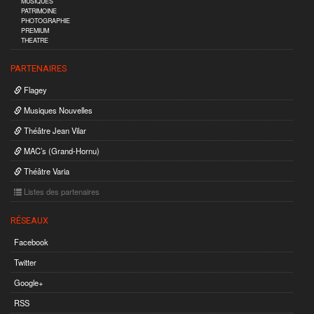
MUSIQUES
PATRIMOINE
PHOTOGRAPHIE
PREMIUM
THEATRE
PARTENAIRES
Flagey
Musiques Nouvelles
Théâtre Jean Vilar
MAC’s (Grand-Hornu)
Théâtre Varia
Listes des partenaires
RÉSEAUX
Facebook
Twitter
Google+
RSS