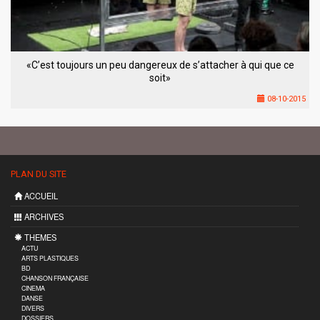
«C’est toujours un peu dangereux de s’attacher à qui que ce
soit»
08-10-2015
PLAN DU SITE
ACCUEIL
ARCHIVES
THEMES
ACTU
ARTS PLASTIQUES
BD
CHANSON FRANÇAISE
CINEMA
DANSE
DIVERS
DOSSIERS