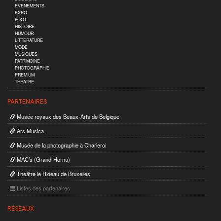
EVENEMENTS
EXPO
FOOT
HISTOIRE
HUMOUR
LITTERATURE
MODE
MUSIQUES
PATRIMOINE
PHOTOGRAPHIE
PREMIUM
THEATRE
PARTENAIRES
Musée royaux des Beaux-Arts de Belgique
Ars Musica
Musée de la photographie à Charleroi
MAC’s (Grand-Hornu)
Théâtre le Rideau de Bruxelles
Listes des partenaires
RÉSEAUX