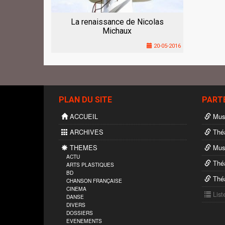
La renaissance de Nicolas
Michaux
20-05-2016
PLAN DU SITE
PART
ACCUEIL
Musi
ARCHIVES
Théâ
THEMES
Musé
ACTU
Théâ
ARTS PLASTIQUES
BD
Théâ
CHANSON FRANÇAISE
CINEMA
List
DANSE
DIVERS
DOSSIERS
EVENEMENTS