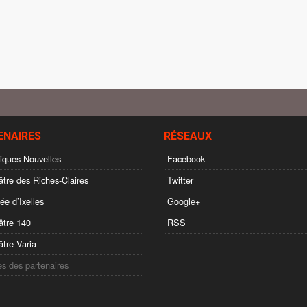
ENAIRES
RÉSEAUX
ques Nouvelles
Facebook
tre des Riches-Claires
Twitter
e d’Ixelles
Google+
tre 140
RSS
tre Varia
es des partenaires