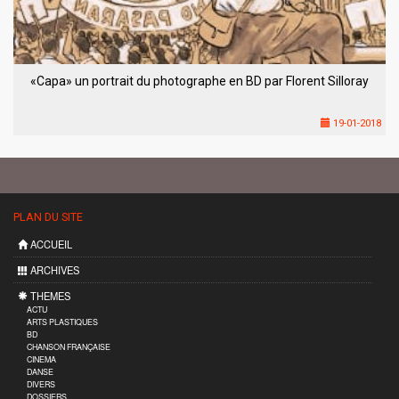
«Capa» un portrait du photographe en BD par Florent Silloray
19-01-2018
PLAN DU SITE
ACCUEIL
ARCHIVES
THEMES
ACTU
ARTS PLASTIQUES
BD
CHANSON FRANÇAISE
CINEMA
DANSE
DIVERS
DOSSIERS