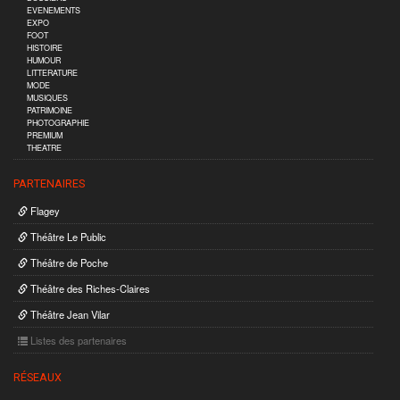
EVENEMENTS
EXPO
FOOT
HISTOIRE
HUMOUR
LITTERATURE
MODE
MUSIQUES
PATRIMOINE
PHOTOGRAPHIE
PREMIUM
THEATRE
PARTENAIRES
Flagey
Théâtre Le Public
Théâtre de Poche
Théâtre des Riches-Claires
Théâtre Jean Vilar
Listes des partenaires
RÉSEAUX