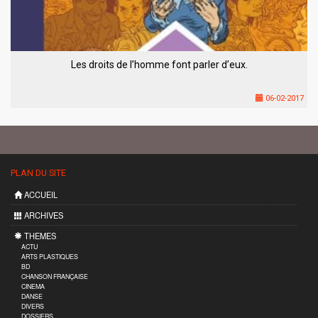
Les droits de l’homme font parler d’eux.
06-02-2017
PLAN DU SITE
ACCUEIL
ARCHIVES
THEMES
ACTU
ARTS PLASTIQUES
BD
CHANSON FRANÇAISE
CINEMA
DANSE
DIVERS
DOSSIERS