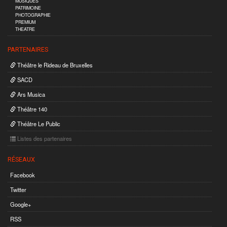
MUSIQUES
PATRIMOINE
PHOTOGRAPHIE
PREMIUM
THEATRE
PARTENAIRES
Théâtre le Rideau de Bruxelles
SACD
Ars Musica
Théâtre 140
Théâtre Le Public
Listes des partenaires
RÉSEAUX
Facebook
Twitter
Google+
RSS