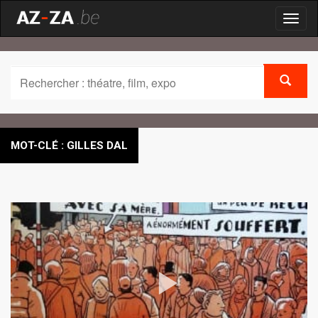
Toggl
naviga
MOT-CLÉ : GILLES DAL