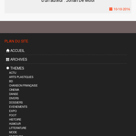
d’un auteur : Johan De Moor
10-10-2016
PLAN DU SITE
ACCUEIL
ARCHIVES
THEMES
ACTU
ARTS PLASTIQUES
BD
CHANSON FRANÇAISE
CINEMA
DANSE
DIVERS
DOSSIERS
EVENEMENTS
EXPO
FOOT
HISTOIRE
HUMOUR
LITTERATURE
MODE