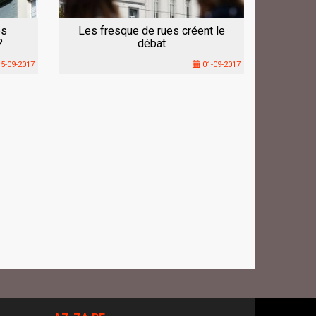
es
Les fresque de rues créent le
?
débat
5-09-2017
01-09-2017