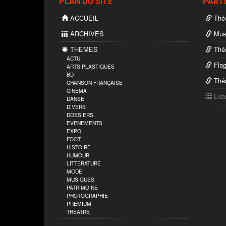
PLAN DU SITE
PART
ACCUEIL
Théâ
ARCHIVES
Musé
THEMES
Théâ
ACTU
Flag
ARTS PLASTIQUES
BD
Théâ
CHANSON FRANÇAISE
CINEMA
List
DANSE
DIVERS
DOSSIERS
EVENEMENTS
EXPO
FOOT
HISTOIRE
HUMOUR
LITTERATURE
MODE
MUSIQUES
PATRIMOINE
PHOTOGRAPHIE
PREMIUM
THEATRE