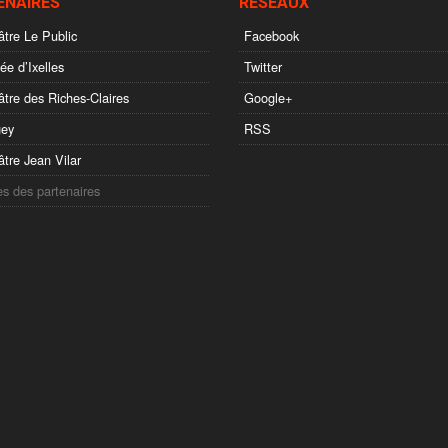
ENAIRES
RÉSEAUX
tre Le Public
Facebook
e d’Ixelles
Twitter
tre des Riches-Claires
Google+
ey
RSS
tre Jean Vilar
es des partenaires