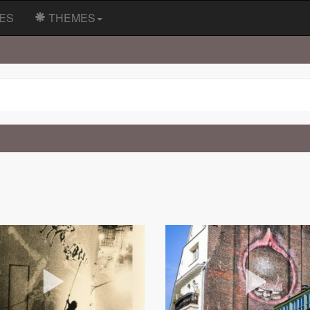
ES
THEMES