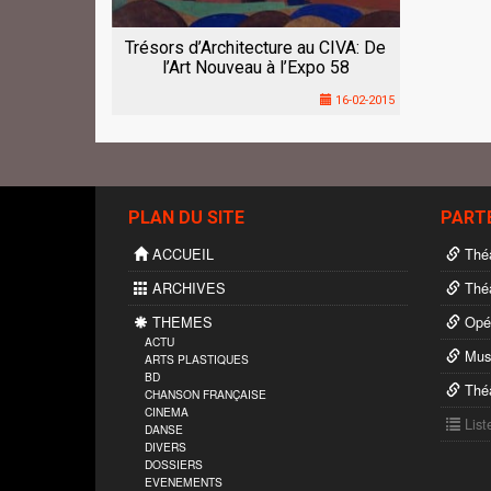
Trésors d’Architecture au CIVA: De
l’Art Nouveau à l’Expo 58
16-02-2015
PLAN DU SITE
PART
ACCUEIL
Théâ
ARCHIVES
Théâ
THEMES
Opér
ACTU
Musi
ARTS PLASTIQUES
BD
Théâ
CHANSON FRANÇAISE
CINEMA
List
DANSE
DIVERS
DOSSIERS
EVENEMENTS