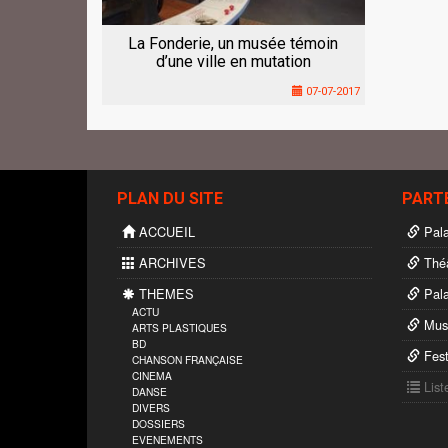
La Fonderie, un musée témoin
d’une ville en mutation
07-07-2017
PLAN DU SITE
PART
ACCUEIL
Pala
ARCHIVES
Théâ
THEMES
Pala
ACTU
Musi
ARTS PLASTIQUES
BD
Fest
CHANSON FRANÇAISE
CINEMA
List
DANSE
DIVERS
DOSSIERS
EVENEMENTS